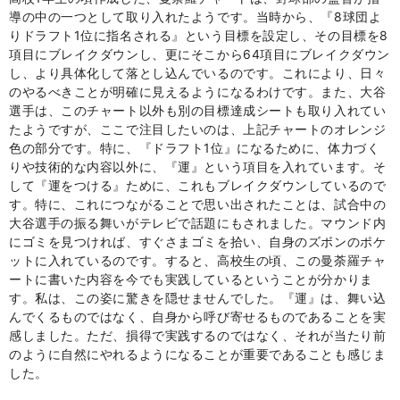
導の中の一つとして取り入れたようです。当時から、『
8
球団よ
りドラフト
1
位に指名される』という目標を設定し、その目標を
8
項目にブレイクダウンし、更にそこから
64
項目にブレイクダウン
し、より具体化して落とし込んでいるのです。これにより、日々
のやるべきことが明確に見えるようになるわけです。また、大谷
選手は、このチャート以外も別の目標達成シートも取り入れてい
たようですが、ここで注目したいのは、上記チャートのオレンジ
色の部分です。特に、『ドラフト
1
位』になるために、体力づく
りや技術的な内容以外に、『運』という項目を入れています。そ
して『運をつける』ために、これもブレイクダウンしているので
す。特に、これにつながることで思い出されたことは、試合中の
大谷選手の振る舞いがテレビで話題にもされました。マウンド内
にゴミを見つければ、すぐさまゴミを拾い、自身のズボンのポケ
ットに入れているのです。すると、高校生の頃、この曼荼羅チャ
ートに書いた内容を今でも実践しているということが分かりま
す。私は、この姿に驚きを隠せませんでした。『運』は、舞い込
んでくるものではなく、自身から呼び寄せるものであることを実
感しました。ただ、損得で実践するのではなく、それが当たり前
のように自然にやれるようになることが重要であることも感じま
した。