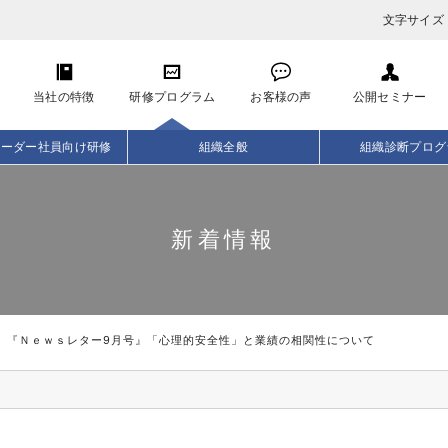
文字サイズ
当社の特徴
研修プログラム
お客様の声
公開セミナー
リーダー社員向け研修
組織全般
組織診断プログ
新着情報
『Ｎｅｗｓレター9月号』「心理的安全性」と業績の相関性について