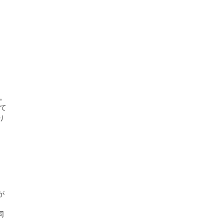
。
て
り
が
司