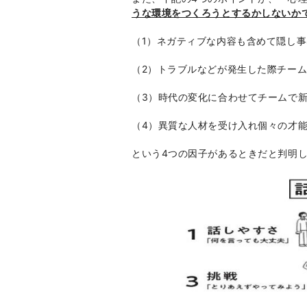
うな環境をつくろうとするかしないか
（
1
）ネガティブな内容も含めて隠し事
（
2
）トラブルなどが発生した際チー
（
3
）時代の変化に合わせてチームで
（
4
）異質な人材を受け入れ個々の才
という
4
つの因子があるときだと判明