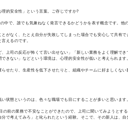
的安全性」という言葉。ご存じですか
?
の中で、誰でも気兼ねなく発言できるかどうかを表す概念です。他
ことがなく、たとえ自分が失敗してしまった場合でも安心して共有で
と言えるのです。
、上司の反応が怖くて言い出せない」「新しい業務をよく理解でき
問できない」などという環境は、心理的安全性が低いと考えられます
遅らせたり、生産性を低下させたりと、組織やチームに好ましくない
低い状態というのは、色々な職場でも目にすることが多いと思います
の前の業務で不安なことができたので、上司に聞いてみようとする
自分で考えてみろ」と叱られたという経験。そこで、その新人は、自