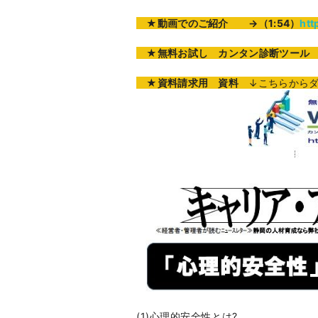
★
動画でのご紹介
→（1:54）
htt
★無料お試し カンタン診断ツール V
★資料請求用 資料
↓こちらからダ
(1)心理的安全性とは
?