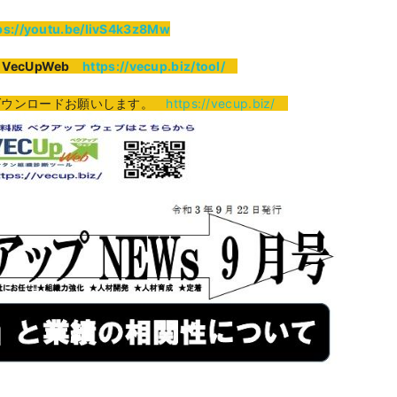
ps://youtu.be/IivS4k3z8Mw
ecUpWeb
https://vecup.biz/tool/
ウンロードお願いします。
https://vecup.biz/