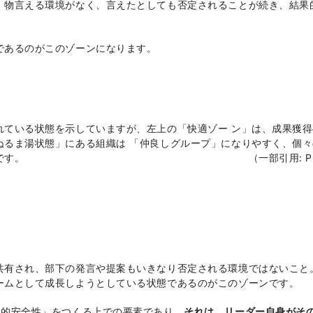
、物言える環境がなく、言えたとしても否定されることが続き、結果
であるのがこのゾーンになります。
れている状態を示していますが、左上の「快適ゾー ン」は、成果獲得
ぬるま湯状態」にある組織は 「仲良しグループ」になりやすく、個々
流れてしまいがちです。 （一部引用
: 
共有され、部下の発言や提案もいきなり否定される環境ではないこと
ームとして成長しようとしている状態であるのがこのゾーンです。
理的安全性」をつくる上での要素であり、
それは、リーダー自身がそ