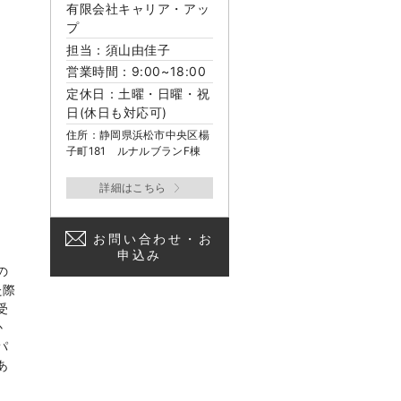
有限会社キャリア・アッ
プ
担当：須山由佳子
営業時間：9:00~18:00
定休日：土曜・日曜・祝
日(休日も対応可)
住所：静岡県浜松市中央区楊
子町181 ルナルブランF棟
お問い合わせ・お
申込み
の
た際
受
か
パ
あ