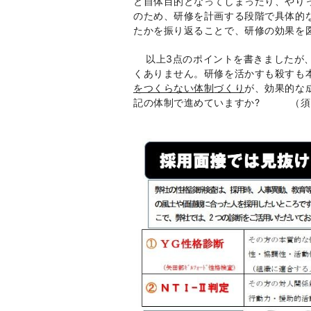
と自体目的となってしまったり、やり
のため、研修を計画する段階で具体的
たかを振り返ることで、研修の効果を
以上
3
点のポイントを書きましたが
くありません。研修を活かすも殺すも
をつくらない体制
づくり
が、効果的な
記の体制で進めていますか
?
（須