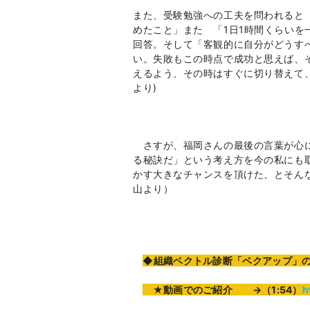
また、受験勉強への工夫を問われると
めたこと」また 「
1
日
1
時間くらいを
回答。そして「客観的に自分がどうす
い。失敗もこの時点で成功と思えば、
えるよう、その時はすぐに切り替えて、
より
)
さすが、福岡さんの最後の言葉が心に
る秘訣だ」という考え方を今の私にも
かす大きなチャンスを頂けた、とそん
山より）
◆組織ベクトル診断「ベクアップ」の動
★
動画でのご紹介
→（1:54）
h