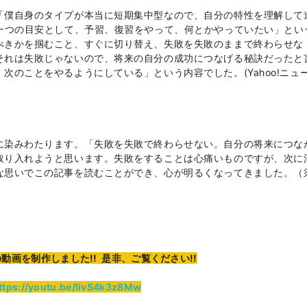
「僕自身のタイプが本当に短期集中型なので、自分の特性を理解して
一つの目安として、予習、復習をやって、何とかやっていたい」とい
べきかを掴むこと、すぐに切り替え、失敗を失敗のままで終わらせな
それは失敗じゃないので、将来の自分の成功につなげる秘訣だったと
次のことをやるようにしている」という内容でした。(Yahoo!ニュ
染みわたります。「失敗を失敗で終わらせない。自分の将来につな
取り入れようと思います。失敗をすることは心痛いものですが、次に
な思いでこの記事を読むことができ、心が明るくなってきました。（
画を制作しました!! 是非、ご覧ください!!
ttps://youtu.be/IivS4k3z8Mw