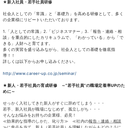
★新入社員・若手社員研修
社会人としての「常識」と「基礎力」を高める研修として、多く
の企業様にリピートいただいております。
1.「人としての常識」
2.
「ビジネスマナー」
3.
「報告・連絡・相
談」を重点的にしたカリキュラムで、「わかっている」から「で
きる」人財へと育てます。
多くの実習を盛り込みながら、社会人としての基礎を徹底指
導！！
詳しくは以下からお申し込みください。
http://www.career-up.co.jp/seminar/
★新人・若手社員の育成研修 ～”若手社員”の職場定着率UPのた
めに～
せっかく入社してきた新人がすぐに辞めてしまう・・・
若手、新入社員が職場になじめず、孤立しがち・・・
そんなお悩みをお持ちの企業様、必見！
≪効果的な指導のしかた、叱り方≫
≪社内の
報告・連絡・相談
≫
に焦点を当て、新人（若手社員）を理解しながらもどのように