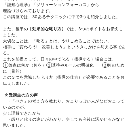
「認知心理学」「ソリューションフォ
ーカス」から
理論づけられております。
この講座では、
30あるテクニックに中で3つ
を紹介しました。
また、後半の【
効果的な叱り方
】
では、3つのポイトをお伝えし
ました。
大切なことは、「叱る」とは、やりこめることではない。
相手に「
変わろう! 改善
しよう」というきっかけを与える事であ
る。
これを前提として、日々の中で叱る（指導する）場合には、
①
論点は何か（何を）②
基準やルールの明確化 ③何のため
に（目的）
この３つを意識した叱り方（指導の仕方）
が必要であることをお
伝えしました。
☆受講生の方の声
・「べき」の考え方を教わり、おこりっぽい人がなぜおこって
いるのかが、
少し理解できたから
・怒りと叱りの違いがわかり、少しでも今後に活かせるかなと
思いました。