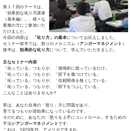
第１７回のテーマは、
「効果的な叱り方講座
（基本編）」。様々な
業種の方にご参加いた
だけました。
今回の内容は、
「叱り方」の基本
についてお伝えしました。
セミナー前半では、怒りのメカニズム（
アンガーマネジメント
）
後半は、
効果的な叱り方
について、学んでいただきました。
主なセミナー内容
「叱っている」つもりが、「感情的に怒っているだけ」
「
叱っている」つもりが、
「部下を傷つけている」
「叱っている」つもりが、
「信頼関係を無くしている」
「叱っている」つもりが、「
部
下をつぶしている」
こんなことはありませんか?
実は、あなた自身の「怒り」方に問題があり、
育てるつもりが逆効果になっているの
です。
そのために、あなたの「怒りを上手にコン
トロール」するための
手法が
アンガ―マネジメント
です。
これは、
1970年代、アメリ
カで生まれ