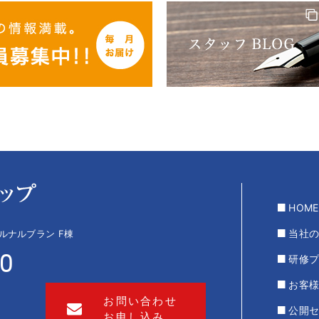
HOME
当社
 ルナルブラン F棟
00
研修
お客
お問い合わせ
公開
お申し込み