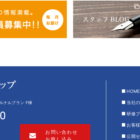
HOME
当社
 ルナルブラン F棟
00
研修
お客
お問い合わせ
公開
お申し込み