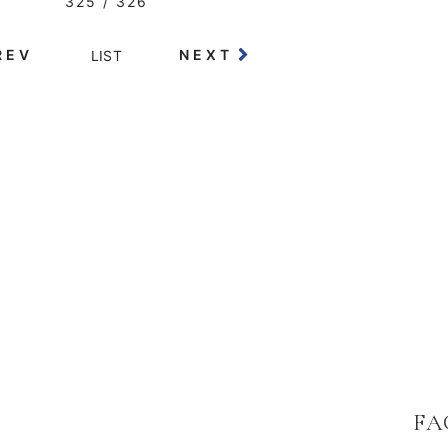
325 / 326
REV
NEXT
LIST
FA