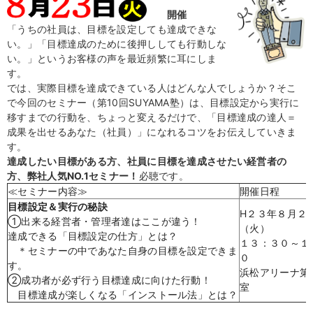
開催
「うちの社員は、目標を設定しても達成できな
い。」「目標達成のために後押ししても行動しな
い。」というお客様の声を最近頻繁に耳にしま
す。
では、実際目標を達成できている人はどんな人でしょうか？そこ
で今回のセミナー（第10回SUYAMA塾）は、目標設定から実行に
移すまでの行動を、ちょっと変えるだけで、「目標達成の達人＝
成果を出せるあなた（社員）」になれるコツをお伝えしていきま
す。
達成したい目標がある方、社員に目標を達成させたい経営者の
方、
弊社人気NO.1セミナー！
必聴です。
≪セミナー内容≫
開催日程
目標設定＆実行の秘訣
H
２３年８月２
①出来る経営者・管理者達はここが違う！
（火）
達成できる「目標設定の仕方」とは？
１３：３０～１
＊セミナーの中であなた自身の目標を設定できま
０
す。
浜松アリーナ第
②成功者が必ず行う目標達成に向けた行動！
室
目標達成が楽しくなる「インストール法」とは？