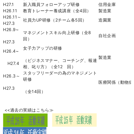
H27.1
新入職員フォローアップ研修
信用金庫
H26.11
教育トレーナー養成講座（全
4
回）
製造業
H26.11
～
社員力
UP
研修（
2
チーム各
5
回）
造園業
H27.3
H26.9~
マネジメントスキル向上研修（全
8
自社企画
回）
H27.3
女子力アップの研修
H26.4~
製造業
（ビジネスマナー、コーチング、報連
H27.4
相、叱り方）（全
12
回）
スタッフリーダーの為のマネジメント
H26.3
～
研修
医療関係（動物病
H27.3
（全
14
回）
<<
過去の実績はこちら≫