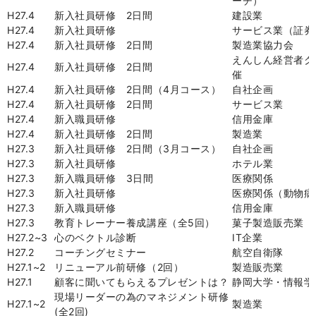
ーチ）
H27.4
新入社員研修
2
日間
建設業
H27.4
新入社員研修
サービス業（証券
H27.4
新入社員研修
2
日間
製造業協力会
えんしん経営者ク
H27.4
新入社員研修
2
日間
催
H27.4
新入社員研修
2
日間（
4
月コース）
自社企画
H27.4
新入社員研修
2
日間
サービス業
H27.4
新入職員研修
信用金庫
H27.4
新入社員研修
2
日間
製造業
H27.3
新入社員研修
2
日間（
3
月コース）
自社企画
H27.3
新入社員研修
ホテル業
H27.3
新入職員研修
3
日間
医療関係
H27.3
新入社員研修
医療関係（動物病
H27.3
新入職員研修
信用金庫
H27.3
教育トレーナー養成講座（全
5
回）
菓子製造販売業
H27.2~3
心のベクトル診断
IT
企業
H27.2
コーチングセミナー
航空自衛隊
H27.1~2
リニューアル前研修（
2
回）
製造販売業
H27.1
顧客に聞いてもらえるプレゼントは？
静岡大学・情報学
現場リーダーの為のマネジメント研修
H27.1~2
製造業
(
全
2
回
)