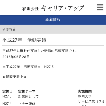
新着情報
研修報告
平成27年 活動実績
平成27年に弊社が実施した研修の活動実績です。
2015年05月28日
≪
平成
27
年 活動実績
≫
～
H27.5
☆
随時更新中
☆
実施日
実施テーマ
実施機関
H27.5
起業家として
静岡大学
サービス業（スポ
H27.4
マナー研修