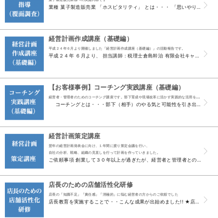
業種 菓子製造販売業 「ホスピタリティ」 とは・・・ 「思いやり」「心からのおもてなし」という意味です。 形や行動などで示す「マナー」は相手に不快感を与えないための最低限のルールです。 そこに...
経営計画作成講座（基礎編）
平成２４年６月より開催しました「経営計画作成講座（基礎編）」の活動報告です。
平成２４年 ６月より、 担当講師 : 税理士倉島幹治 有限会社キャリア・アップ 須山由佳子 2 名で担当させて頂きました。 １．わが社は「今」どこにいるのか、「これから」どこへ向かって行くべき...
【お客様事例】コーチング実践講座（基礎編）
経営者・管理者のためのコーチング講座です。部下育成や現場改革に活かす実践的な活用を重点に
コーチングとは・・・部下（相手）のやる気と可能性を引き出すコミュニケーション技法です。 そして昨今では、「コーチング」という言葉をTVや本、人材育成の研修で多数紹介...
経営計画策定講座
翌年の経営計画発表会に向け、１年間に渡り策定会議を行い、
自社の分析、戦略、組織の見直しを行って計画を作っていきました。
ご依頼事項 創業して３０年以上が過ぎたが、経営者と管理者とのもめごとと信頼関係の欠如、 それに伴い一般社員の心のベクトルがバラバラな状態であったとのこと。 また、将来に対する不安感やただ仕事を...
店長のための店舗活性化研修
店長の「知識不足」「責任感」「消極的」に悩む経営者の方からのご依頼でした
店長教育を実施することで・・こんな成果が出始めました!! ★店長の「巻き込み力」と「推進力」により・・・・ 苦情件数の減少・残業時間の減少・リピート顧客の取り込み力向上に!! 苦情数の減少4～...