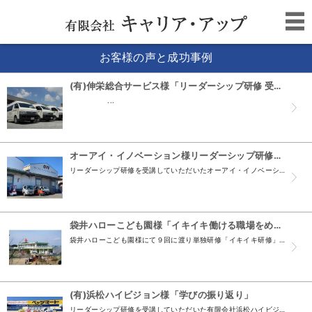
お客様の声と成功事例
(有)伸栄総合サービス様「リーダーシップ研修 受講者の声」
...
オーアイ・イノベーション様リーダーシップ研修受講後インタビュー
リーダーシップ研修を受講していただいたオーアイ・イノベーション㈱様より、受講後の感想などをインタビューさせていただきました。 松原次長、権田課長には、本リーダーシップ研修（４回シリーズ）を受講...
袋井ハローこども園様「イキイキ働ける職場をめざして」
袋井ハローこども園様にて９回に渡り単独研修「イキイキ研修」を開催しました。 「イキイキ研修」とは、 ①業務効率を考え仕事が出来るようになること。 ②一人一人が互いに連携し合い、より質の高い仕事...
(有)浜松ハイビジョン様「学びの振り返り」
リーダーシップ研修を受講していただいた有限会社浜松ハイビジョン様より、受講後の感想などをインタビューさせていただきました。杉山店長、伊澤店長は、本リーダーシップ研修（４回シリーズ）を３回受講し...