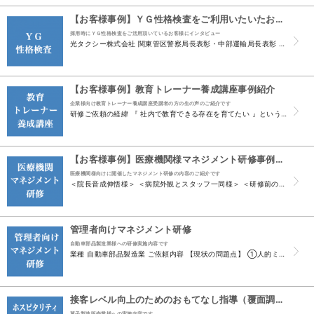
【お客様事例】ＹＧ性格検査をご利用いたいたお客様の声
採用時にＹＧ性格検査をご活用頂いているお客様にインタビュー
光タクシー株式会社 関東管区警察局長表彰・中部運輸局長表彰 〒432-8023 浜松市中区鴨江3丁目56番5号 TEL：053-452-0659（事務所） 053-4523-4181（配車） ...
【お客様事例】教育トレーナー養成講座事例紹介
企業様向け教育トレーナー養成講座受講者の方の生の声のご紹介です
研修ご依頼の経緯 『 社内で教育できる存在を育てたい 』というご依頼を有限会社春華堂常務取締役の間宮様からお受けして、7か月間の研修を行いました。 研修終了後のお言葉 ご依頼者、常務取締役間宮...
【お客様事例】医療機関様マネジメント研修事例紹介
医療機関様向けに開催したマネジメント研修の内容のご紹介です
＜院長音成伸悟様＞ ＜病院外観とスタッフ一同様＞ ＜研修前の状況＞ 経営者の悩み スタッフが指示されればやるという状態に慣れてしまい、自発的に行動できない。 トップの考えや将来を見越した部分に...
管理者向けマネジメント研修
自動車部品製造業様への研修実施内容です
業種 自動車部品製造業 ご依頼内容 【現状の問題点】 ①人的ミスが続出し、指導はしているが、なかなかミスの軽減につながらない。 ②部下たちは、指示されれば動くが、自発的に行動したりすることはな...
接客レベル向上のためのおもてなし指導（覆面調査）
菓子製造販売業様への実施内容です