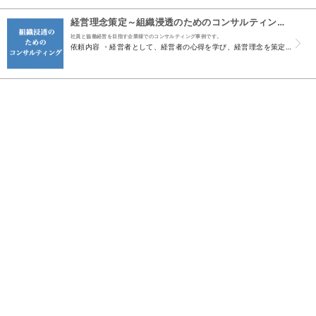
経営理念策定～組織浸透のためのコンサルティング 事例紹介
社員と協働経営を目指す企業様でのコンサルティング事例です。
依頼内容 ・経営者として、経営者の心得を学び、経営理念を策定しながら、社員と共に会社を良くしていきたい。 ・今後の事業継承のため、経営陣４名との意思統一を図りたい。 ・社員のレベルアップを図り...