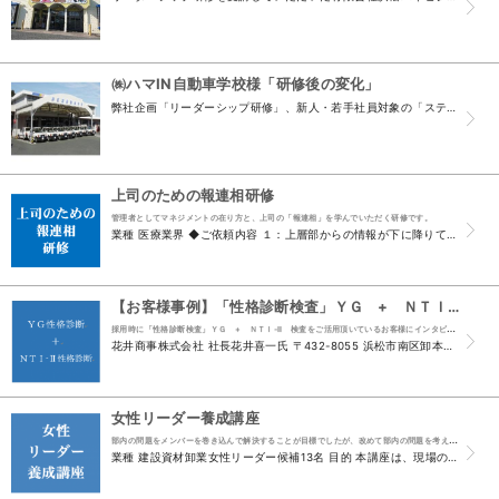
㈱ハマIN自動車学校様「研修後の変化」
弊社企画「リーダーシップ研修」、新人・若手社員対象の「ステップアップ研修」を受講された方に、研修を受けての感想などをインタビューさせていただきました。是非、研修の様子を感じ取っていただき、受講...
上司のための報連相研修
管理者としてマネジメントの在り方と、上司の「報連相」を学んでいただく研修です。
業種 医療業界 ◆ご依頼内容 １：上層部からの情報が下に降りて来なかったり、下からの相談・提案事項に対して何ら返答がなく、あえて聞きに 行かないと情報が得られず、部下の立場として仕事がしずらい...
【お客様事例】「性格診断検査」ＹＧ + ＮＴＩ-Ⅱ 検査をご利用いたいたお客様の声
採用時に「性格診断検査」ＹＧ + ＮＴＩ-Ⅱ 検査をご活用頂いているお客様にインタビュー
花井商事株式会社 社長花井喜一氏 〒432-8055 浜松市南区卸本町90 TEL：053-441-1551 「性格検査」は、主に入社試験で活用しています。 主には、「入社試験の時に活用してい...
女性リーダー養成講座
部内の問題をメンバーを巻き込んで解決することが目標でしたが、改めて部内の問題を考えるきっかけとなりました。
業種 建設資材卸業女性リーダー候補13名 目的 本講座は、現場の課題を活用しながら、リーダーシップやマネジメントを学習し、それを実践的に成果につなげていくことを目的としています。 身につけたい...