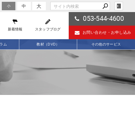
大
中
小
053-544-4600
新着情報
スタッフブログ
お問い合わせ・
お申し込み
ラム
教材（DVD）
その他のサービス