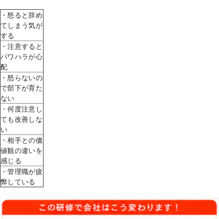
・怒ると辞め
てしまう気が
する
・注意すると
パワハラが心
配
・怒らないの
で部下が育た
ない
・何度注意し
ても改善しな
い
・相手との価
値観の違いを
感じる
・管理職が疲
弊している