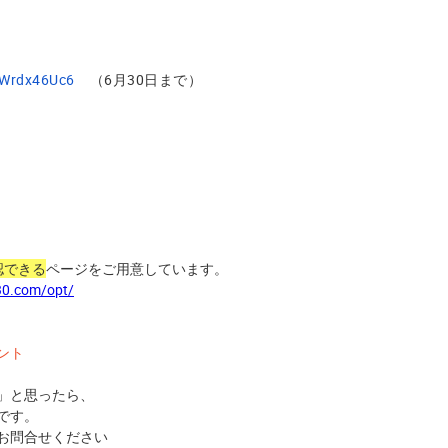
TWrdx46Uc6
（6月30日まで）
認できる
ページをご
用意しています。
30.com/opt/
ント
」と思ったら、
です。
お問合せください