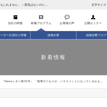
『Newsレター第35号』 「指導のつもりが、ハラスメントになっているかもしれません」 ～悪気はないのに、部下を黙らせてしまう理由～
文字サイズ
当社の特徴
研修プログラム
お客様の声
公開セミナー
リーダー社員向け研修
組織全般
組織診断プログ
新着情報
『Newsレター第35号』 「指導のつもりが、ハラスメントになっているかも...