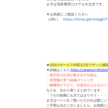
まずは現状整理だけでも大丈夫です。
▼お気軽にご相談ください
（URL）
https://forms.gle/
mt6gjEr
★
当社のサービス内容を2分でサッと確
▼詳細はこちら
https://
careerup196204
・
指示待ち社員が動き出す仕組み
・
管理職が育つ組織のつくり方
・
離職率が下がり、生産性が上がるポイ
などを、分かり易くまとめています。
「うちの組織にも当てはまりそう・・・
まずはページをご覧いただければ嬉しい
ご不明な点がございましたら、お気軽に