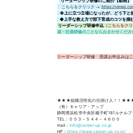
リーダーシップ研修のご紹介【動画】
こちらをクリック →
https://vimeo.
◆
上に立つ立場になったが、どう下と
◆
上手な教え方で部下育成のコツを掴
リーダーシップ研修申込
（こちらをクリ
成・社員研修のことならおまかせくださ
リーダーシップ研修 受講お申込みは
★★★組織活性化の仕掛け人！！★★
（有）キャリア・アップ
静岡県浜松市中央区楊子町181ルナルブ
TEL：０５３－５４４－４６００
mail：
info@career-up.co.jp
HP：
https://www.career-up.co.jp/