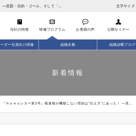
『Ｎｅｗｓレター第3号』報連相が機能しない理由は“伝え方”にあった！ ―意図・目的・ゴール、そして「3つの深度」へ
文字サイズ
当社の特徴
研修プログラム
お客様の声
公開セミナー
リーダー社員向け研修
組織全般
組織診断プログ
新着情報
『Ｎｅｗｓレター第3号』報連相が機能しない理由は“伝え方”にあった！ ―意...