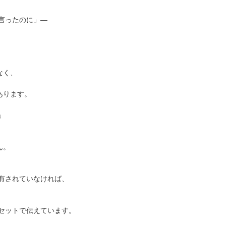
言ったのに」―
なく、
あります。
」
ん。
有されていなければ、
セットで伝えています。