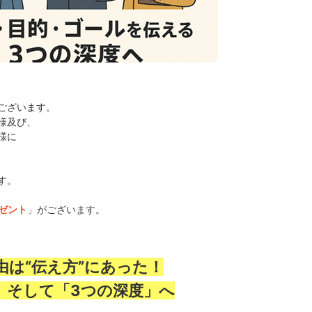
ございます。
様及び、
様に
す。
」がございます。
ゼント
由は“伝え方”にあった！
、そして「3つの深度」へ