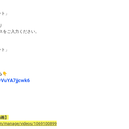
ント」
り
スをご入力ください。
ント」
ら
wVuYA7jjcwk6
動画】
com/manage/videos/1069100899