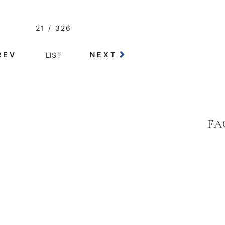
21 / 326
REV
NEXT
LIST
FA