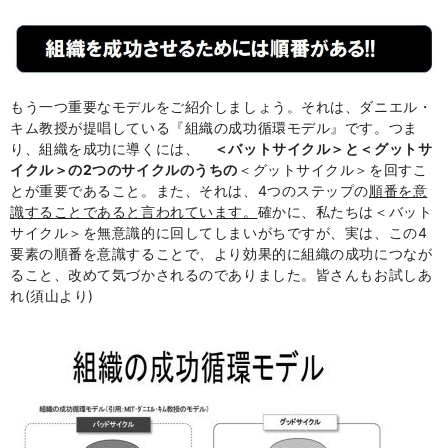
もう一つ重要なモデルをご紹介しましょう。それは、ダニエル・
キム教授が提唱している『組織の成功循環モデル』です。つま
り、組織を成功に導くには、
＜バットサイクル＞と＜グットサ
イクル＞の
2
つのサイクルのうちの
＜グットサイクル＞を回すこ
とが重要であること。また、それは、
4
つのステップの
順番を意
識することであると言われています。
確かに、私たちは＜バット
サイクル＞を無意識的に回してしまいがちですが、実は、この
4
要素の順番を意識することで、より効果的に組織の成功につなが
ること、改めて気づかされるのでありました。皆さんもお試しあ
れ
(
須山より
)