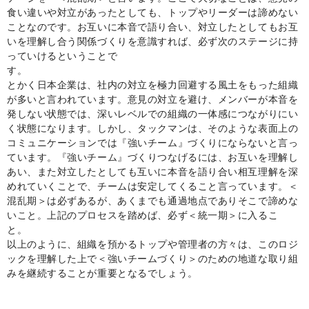
食い違いや対立があったとしても、トップやリーダーは諦めない
ことなのです。お互いに本音で語り合い、対立したとしてもお互
いを理解し合う関係づくりを意識すれば、必ず次のステージに持
っていけるということで
す
とかく日本企業は、社内の対立を極力回避する風土をもった組織
が多いと言われています。意見の対立を避け、メンバーが本音を
発しない状態では、深いレベルでの組織の一体感につながりにい
く状態になります。しかし、タックマンは、そのような表面上の
コミュニケーションでは『強いチーム』づくりにならないと言っ
ています。『強いチーム』づくりつなげるには、お互いを理解し
あい、また対立したとしても互いに本音を語り合い相互理解を深
めれていくことで、チームは安定してくること言っています。＜
混乱期＞は必ずあるが、あくまでも通過地点でありそこで諦めな
いこと。上記のプロセスを踏めば、必ず＜統一期＞に入るこ
と。
以上のように、組織を預かるトップや管理者の方々は、このロジ
ックを理解した上で＜強いチームづくり＞のための地道な取り組
みを継続することが重要となるでしょう。