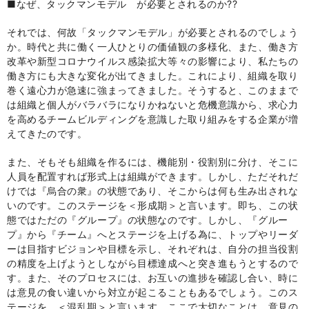
■なぜ、タックマンモデル が必要とされるのか
??
それでは、何故「タックマンモデル」が必要とされるのでしょう
か。時代と共に働く一人ひとりの価値観の多様化、また、働き方
改革や新型コロナウイルス感染拡大等々の影響により、私たちの
働き方にも大きな変化が出てきました。これにより、組織を取り
巻く遠心力が急速に強まってきました。そうすると、このままで
は組織と個人がバラバラになりかねないと危機意識から、求心力
を高めるチームビルディングを意識した取り組みをする企業が増
えてきたのです。
また、そもそも組織を作るには、機能別・役割別に分け、そこに
人員を配置すれば形式上は組織ができます。しかし、ただそれだ
けでは『烏合の衆』の状態であり、そこからは何も生み出されな
いのです。このステージを＜形成期＞と言います。即ち、この状
態ではただの『グループ』の状態なのです。しかし、『グルー
プ』から『チーム』へとステージを上げる為に、トップやリーダ
ーは目指すビジョンや目標を示し、それぞれは、自分の担当役割
の精度を上げようとしながら目標達成へと突き進もうとするので
す。また、そのプロセスには、お互いの進捗を確認し合い、時に
は意見の食い違いから対立が起こることもあるでしょう。このス
テージを ＜混乱期＞と言います。ここで大切なことは、意見の