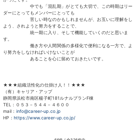
中でも「混乱期」がとても大切で、この時期はリー
ダーにとってもメンバーにとっても
苦しい時なのかもしれませんが、お互いに理解をし
よう、されようと努力をすることで、
統一期に入り、そして機能していくのだと思いま
す。
働き方や人間関係の多様化で便利になる一方で、よ
り努力をしなければいけないことが
あることを心に留めておきたいです。
★★★組織活性化の仕掛け人！！★★★
（有）キャリア・アップ
静岡県浜松市南区楊子町181ルナルブランF棟
TEL：０５３－５４４－４６００
mail：
info@career-up.co.jp
HP：
https://www.career-up.co.jp/
66件 / 全326件中