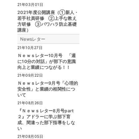
21年03月01日
2021年度公開講座（①新人・
若手社員研修 ②上手な教え
方研修 ③パワハラ防止基礎
講座）
Newsレター
21年10月27日
Ｎｅｗｓレター10月号 「週
に10分の対話」が部下の意識
向上と業績につながる！！
21年09月22日
Ｎｅｗｓレター9月号「心理的
安全性」と業績の相関性につ
いて
21年08月26日
『Ｎｅｗｓレター8月号part
２』アドラーに学ぶ部下育
成、間違った部下指導をしな
い
21年08月05日