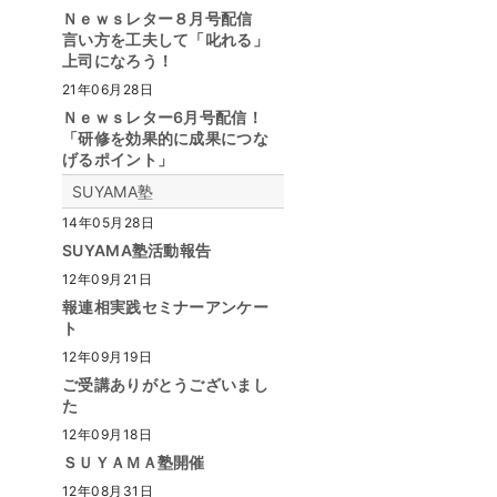
Ｎｅｗｓレター８月号配信
言い方を工夫して「叱れる」
上司になろう！
21年06月28日
Ｎｅｗｓレター6月号配信！
「研修を効果的に成果につな
げるポイント」
SUYAMA塾
14年05月28日
SUYAMA塾活動報告
12年09月21日
報連相実践セミナーアンケー
ト
12年09月19日
ご受講ありがとうございまし
た
12年09月18日
ＳＵＹＡＭＡ塾開催
12年08月31日