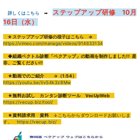
ステップアップ研修 10月
詳しくはこちら
➡
16日（水）
★
ステップアップ研修の様子はこちら ⇒
https://vimeo.com/manage/videos/914633134
◆組織ベクトル診断「ベクアップ」の動画を制作しました!! 是
非、ご覧ください!!
★
動画でのご紹介
→（1:54）
https://youtu.be/IivS4k3z8Mw
★無料お試し カンタン診断ツール VecUpWeb
https://vecup.biz/tool/
★資料請求用 資料
↓こちらからダウンロードお願いしま
す。
https://vecup.biz/